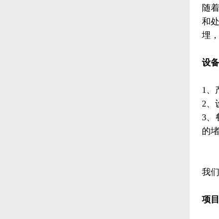
随
和
埋
设
1、
2、
3
的
我
项